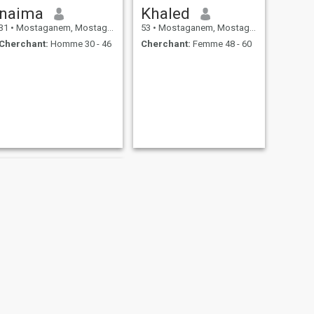
naima
Khaled
31
•
Mostaganem, Mostaganem, Algérie
53
•
Mostaganem, Mostaganem, Algérie
Cherchant:
Homme 30 - 46
Cherchant:
Femme 48 - 60
SUIVANT
Jiny