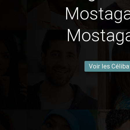
Mostag
Mostag
Voir les Céliba