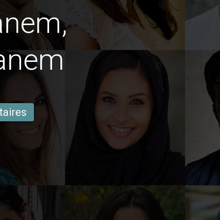
anem,
anem
taires