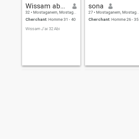
Wissam abed
sona
32
•
Mostaganem, Mostaganem, Algérie
27
•
Mostaganem, Mostaganem, Algérie
Cherchant:
Homme 31 - 40
Cherchant:
Homme 26 - 35
Wissam J'ai 32 Abi
امارة
Nouni