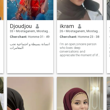
Djoudjou
ikram
33
•
Mostaganem, Mostaganem, Algérie
26
•
Mostaganem, Mostaganem, Algérie
Cherchant:
Homme 31 - 49
Cherchant:
Homme 23 - 38
انسانة بسيطة و اجتماعية تحب
I'm an open,sincere person
المغامرات
who loves deep
conversations and
appreciate the moment of life
(I'm not into casual
relationships)