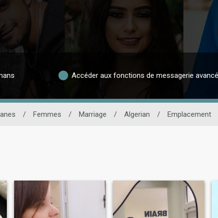
lmans
Accéder aux fonctions de messagerie avanc
manes
/
Femmes
/
Marriage
/
Algerian
/
Emplacement