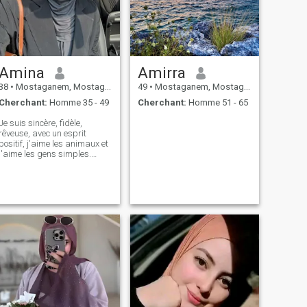
Amina
Amirra
38
•
Mostaganem, Mostaganem, Algérie
49
•
Mostaganem, Mostaganem, Algérie
Cherchant:
Homme 35 - 49
Cherchant:
Homme 51 - 65
Je suis sincère, fidèle,
rêveuse, avec un esprit
positif, j'aime les animaux et
j'aime les gens simples.
J'aime un amour vrai, un
amour sincère et loyal.
L'harmonie en moi me permet
de percevoir les expériences
comme un apprentissage,
qu'il soit bon ou mauvais,
c'est ce que la vie est