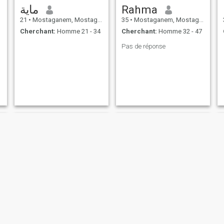
ماية
Rahma
21
•
Mostaganem, Mostaganem, Algérie
35
•
Mostaganem, Mostaganem, Algérie
Cherchant:
Homme 21 - 34
Cherchant:
Homme 32 - 47
Pas de réponse
Sara
Nawoula