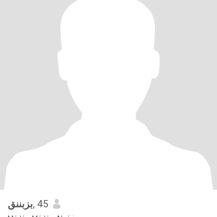
بزبننق
, 45