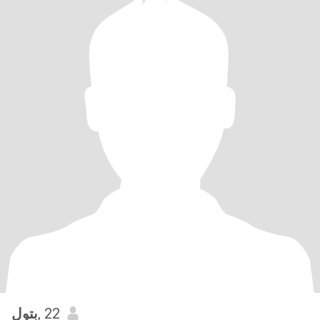
بتول
, 22