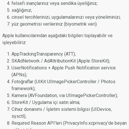
felsefi inançlarınız veya sendika üyeliğiniz;
sağlığınız;
cinsel tercihlerinizi, uygulamalarınızı veya yöneliminizi;
yüz geometrisi verileriniz (biyometrik veri).
Apple kullanıcılarından aşağıdaki bilgileri toplayabilir ve
işleyebiliriz:
AppTrackingTransparency (ATT);
SKAdNetwork / AdAttributionKit (Apple StoreKit);
UserNotifications + Apple Push Notification service
(APNs);
Fotoğraflar (UIKit UIImagePickerController / Photos
framework);
Kamera (AVFoundation, via UIImagePickerController);
StoreKit / Uygulama içi satın alma;
Cihaz donanımı / İşletim sistemi bilgisi (UIDevice,
sysctl);
Required Reason API'leri (PrivacyInfo.xcprivacy'de beyan