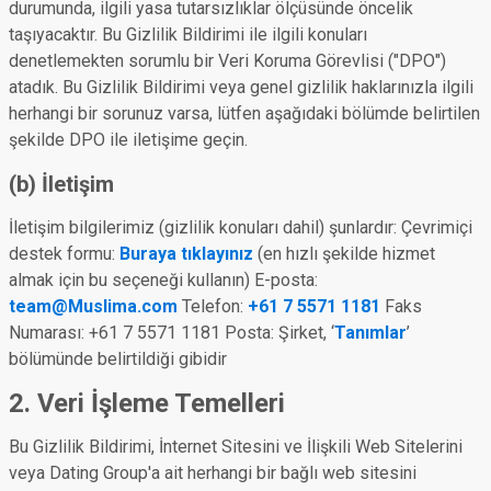
durumunda, ilgili yasa tutarsızlıklar ölçüsünde öncelik
taşıyacaktır. Bu Gizlilik Bildirimi ile ilgili konuları
denetlemekten sorumlu bir Veri Koruma Görevlisi ("DPO")
atadık. Bu Gizlilik Bildirimi veya genel gizlilik haklarınızla ilgili
herhangi bir sorunuz varsa, lütfen aşağıdaki bölümde belirtilen
şekilde DPO ile iletişime geçin.
(b) İletişim
İletişim bilgilerimiz (gizlilik konuları dahil) şunlardır: Çevrimiçi
destek formu:
Buraya tıklayınız
(en hızlı şekilde hizmet
almak için bu seçeneği kullanın) E-posta:
team@Muslima.com
Telefon:
+61 7 5571 1181
Faks
Numarası: +61 7 5571 1181 Posta: Şirket, ‘
Tanımlar
’
bölümünde belirtildiği gibidir
2. Veri İşleme Temelleri
Bu Gizlilik Bildirimi, İnternet Sitesini ve İlişkili Web Sitelerini
veya Dating Group'a ait herhangi bir bağlı web sitesini