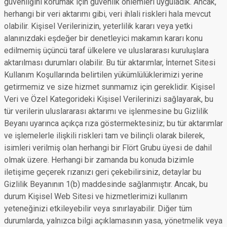
güvenliğini korumak için güvenlik önlemleri uyguladık. Ancak,
herhangi bir veri aktarımı gibi, veri ihlali riskleri hala mevcut
olabilir. Kişisel Verilerinizin, yeterlilik kararı veya yetki
alanınızdaki eşdeğer bir denetleyici makamın kararı konu
edilmemiş üçüncü taraf ülkelere ve uluslararası kuruluşlara
aktarılması durumları olabilir. Bu tür aktarımlar, İnternet Sitesi
Kullanım Koşullarında belirtilen yükümlülüklerimizi yerine
getirmemiz ve size hizmet sunmamız için gereklidir. Kişisel
Veri ve Özel Kategorideki Kişisel Verilerinizi sağlayarak, bu
tür verilerin uluslararası aktarımı ve işlenmesine bu Gizlilik
Beyanı uyarınca açıkça rıza göstermektesiniz; bu tür aktarımlar
ve işlemelerle ilişkili riskleri tam ve bilinçli olarak bilerek,
isimleri verilmiş olan herhangi bir Flört Grubu üyesi de dahil
olmak üzere. Herhangi bir zamanda bu konuda bizimle
iletişime geçerek rızanızı geri çekebilirsiniz, detaylar bu
Gizlilik Beyanının 1(b) maddesinde sağlanmıştır. Ancak, bu
durum Kişisel Web Sitesi ve hizmetlerimizi kullanım
yeteneğinizi etkileyebilir veya sınırlayabilir. Diğer tüm
durumlarda, yalnızca bilgi açıklamasının yasa, yönetmelik veya