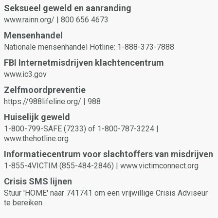
intrekken. Ga nooit door of probeer het niet eens als je partner
Seksueel geweld en aanranding
onzeker of niet comfortabel lijkt, of als ze geen toestemming
www.rainn.org/ | 800 656 4673
kunnen geven vanwege de effecten van alcohol of drugs.
Mensenhandel
Nationale mensenhandel Hotline: 1-888-373-7888
FBI Internetmisdrijven klachtencentrum
www.ic3.gov
Zelfmoordpreventie
https://988lifeline.org/ | 988
Huiselijk geweld
1-800-799-SAFE (7233) of 1-800-787-3224 |
www.thehotline.org
Informatiecentrum voor slachtoffers van misdrijven
1-855-4VICTIM (855-484-2846) | www.victimconnect.org
Crisis SMS lijnen
Stuur 'HOME' naar 741741 om een vrijwillige Crisis Adviseur
te bereiken.